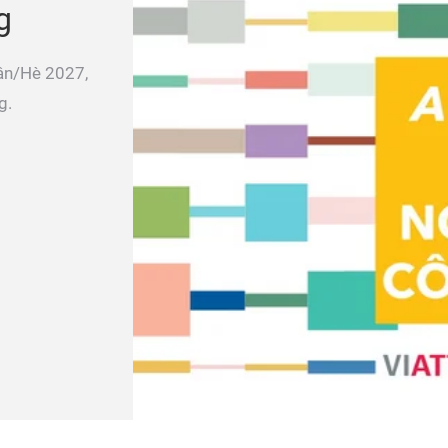
g
ân/Hè 2027,
g.