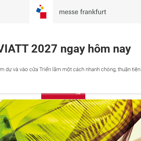
VIATT 2027 ngay hôm nay
6 Feb 2027

ĐĂNG KÝ
m dự và vào cửa Triển lãm một cách nhanh chóng, thuận tiện
 phố Hồ Chí 
NGAY!
 Việt Nam