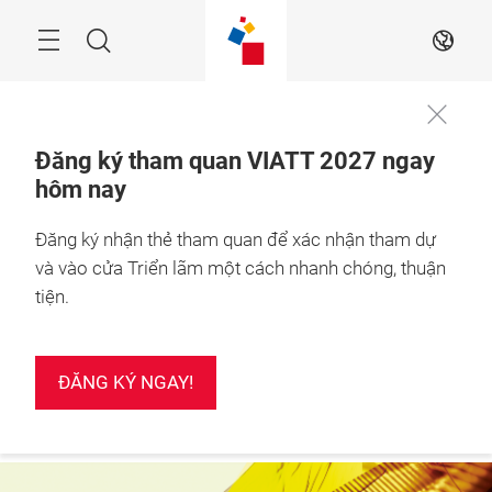
Skip
Search
VI
Đăng ký tham quan VIATT 2027 ngay
hôm nay
24 – 26 Feb 2027

ĐĂNG KÝ
Thành phố Hồ Chí 
NGAY!
Minh, Việt Nam
Đăng ký nhận thẻ tham quan để xác nhận tham dự
và vào cửa Triển lãm một cách nhanh chóng, thuận
tiện.
ĐĂNG KÝ NGAY!