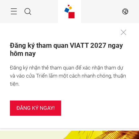
Skip
Search
VI
Đăng ký tham quan VIATT 2027 ngay
hôm nay
24 – 26 Feb 2027

More
Thành phố Hồ Chí 
information
Minh, Việt Nam
Đăng ký nhận thẻ tham quan để xác nhận tham dự
và vào cửa Triển lãm một cách nhanh chóng, thuận
tiện.
ĐĂNG KÝ NGAY!