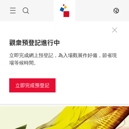
跳
過
搜
ZH
索
觀衆預登記進行中
立即完成網上預登記，為入場觀展作好備，節省現
更多資訊
2027年2月24至26日

越南, 胡志明市
場等候時間。
立即完成預登記