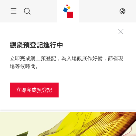
跳
過
搜
ZH
索
觀衆預登記進行中
立即完成網上預登記，為入場觀展作好備，節省現
觀眾預登記
2027年2月24至26日

進行中！
越南, 胡志明市
場等候時間。
立即完成預登記