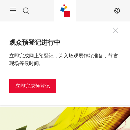
跳
过
搜
ZH
索
观众预登记进行中
立即完成网上预登记，为入场观展作好准备，节省
观众预登记
2027年2月24至26日

进行中！
越南, 胡志明市
现场等候时间。
立即完成预登记