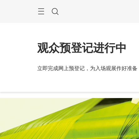
跳
过
搜
索
观众预登记进行中
立即完成网上预登记，为入场观展作好准备
2027
越南,