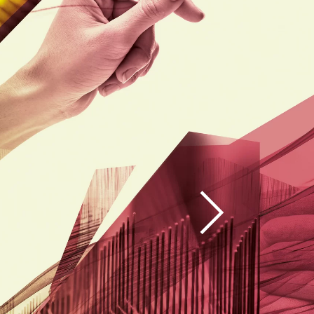
下
一
步