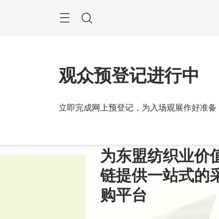
跳
过
搜
索
观众预登记进行中
立即完成网上预登记，为入场观展作好准备
2027
越南,
纺织技术革新 
为东盟纺织业价
东盟创新枢纽 
链提供一站式的
购平台