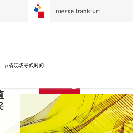
观众预登记
，节省现场等候时间。
年2月24至26日

进行中！
 胡志明市
值
开创东盟机遇 编织
聚焦东盟
采
服装未来
展家纺产