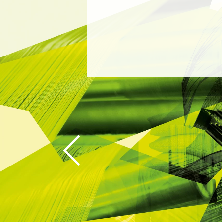
上
一
步