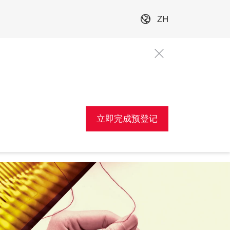
ZH
立即完成预登记
新热点 拓
引领纺织技术革新 
业链
缔造东盟创新枢纽 