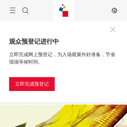
跳
过
搜
ZH
索
观众预登记进行中
立即完成网上预登记，为入场观展作好准备，节省
观众预登记
2027年2月24至26日

进行中！
越南, 胡志明市
现场等候时间。
立即完成预登记