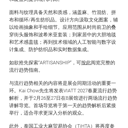
面料与纹理具备天然和质感，涵盖麻、竹混纺、拼
布和循环/再生纺织品。设计方向汲取文化图案，辅
以绘画抽象和手绘细节。应用范围从时尚前卫的叠
穿街头服饰和波希米亚套装；到家居中的大胆地毯
和艺术感盖毯；再到技术领域的人工智能与数字设
计集成、防护纺织品和实时数据集成。
如欲抢先探索“ARTISANSHIP”，可
按此
阅览完整的
流行趋势指南。
与流行趋势相关的内容将是展会同期活动的重要一
环。Kai Chow先生将发表VIATT 2027春夏流行趋势
解析，并于2月26至27日在B展馆进行两场流行趋势
讲解导览。首场导览将于第一天的趋势解析后紧接
举行，适合寻求更深入分析的观众。
此外，泰国工业大麻贸易协会（TiHTA）将再度参