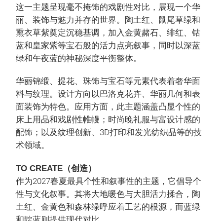
这一主题呈现毫不掩饰的戏剧性对比，展现一个华
丽、装饰与魅力并存的世界。陶土红、鼠尾草绿和
熏衣草紫奠定沉稳基调，加入金黄赭石、绯红、钴
蓝和皇家紫等宝石般的活力点亮叙事，同时以深蓝
绿和午夜蓝的神秘深度平衡整体。
华丽锦缎、提花、珠饰与宝石等元素代表着奢华面
料与纹理。设计方向以巴洛克花卉、华丽几何和表
面装饰为特色。应用方面，此主题涵盖凸显个性的
床上用品和戏剧性帷幔；时尚晚礼服与富设计感的
配饰；以及纹理创新、3D打印和发光纺织品等的技
术领域。
TO CREATE（创造）
作为2027春夏最具个性和叙事性的主题，它倡导个
性与文化叙事。其将大地暖色与大胆活力揉合，陶
土红、金黄色和森林绿呼应着工艺的根源，而蓝绿
和靛蓝则提供现代对比。