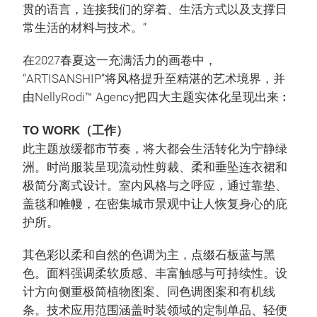
贯的语言，连接我们的穿着、生活方式以及支撑日
常生活的材料与技术。”
在2027春夏这一充满活力的画卷中，
“ARTISANSHIP”将风格提升至精湛的艺术境界，并
由NellyRodi™ Agency把四大主题实体化呈现出来︰
TO WORK（工作）
此主题放缓都市节奏，将大都会生活转化为宁静绿
洲。时尚服装呈现流动性剪裁、柔和垂坠连衣裙和
极简分离式设计。室内风格与之呼应，通过靠垫、
盖毯和帷幔，在密集城市景观中让人恢复身心的庇
护所。
其色彩以柔和自然的色调为主，点缀石板蓝与黑
色。面料强调柔软质感、丰富触感与可持续性。设
计方向侧重极简植物图案、同色调图案和有机线
条。技术应用范围涵盖时装领域的定制单品、轻便